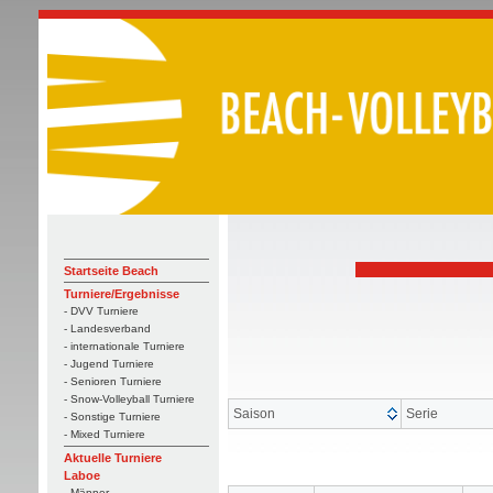
Startseite Beach
Turniere/Ergebnisse
- DVV Turniere
- Landesverband
- internationale Turniere
- Jugend Turniere
- Senioren Turniere
- Snow-Volleyball Turniere
Saison
Serie
- Sonstige Turniere
- Mixed Turniere
Aktuelle Turniere
Laboe
- Männer