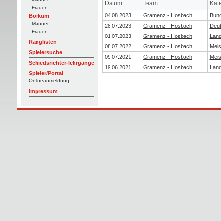
Datum
Team
Kat
- Frauen
04.08.2023
Gramenz - Hosbach
Bund
Borkum
- Männer
28.07.2023
Gramenz - Hosbach
Deut
- Frauen
01.07.2023
Gramenz - Hosbach
Land
Ranglisten
08.07.2022
Gramenz - Hosbach
Meis
Spielersuche
09.07.2021
Gramenz - Hosbach
Meis
Schiedsrichter-lehrgänge
19.06.2021
Gramenz - Hosbach
Land
Spieler/Portal
Onlineanmeldung
Impressum