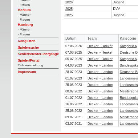
2026
Jugend
- Frauen
2025
DVV
Borkum
- Männer
2025
Jugend
- Frauen
Hamburg
- Männer
- Frauen
Datum
Team
Kategorie
Ranglisten
07.06.2026
Decker - Decker
Kategorie A
Spielersuche
07.08.2025
Decker - Henkel
Deutsche Be
Schiedsrichter-lehrgänge
05.07.2025
Decker - Decker
Kategorie A
Spieler/Portal
04.08.2023
Decker - Landon
Bundespoka
Onlineanmeldung
28.07.2023
Decker - Landon
Deutsche Be
Impressum
01.07.2023
Decker - Landon
Landesmeis
25.06.2023
Decker - Landon
Landesmeis
08.07.2022
Decker - Landon
Meisterscha
01.07.2022
Decker - Landon
Bundespoka
26.06.2022
Decker - Landon
Landesmeis
25.06.2022
Decker - Landon
Landesmeis
09.07.2021
Decker - Landon
Meisterscha
03.07.2021
Decker - Landon
Landesmeis