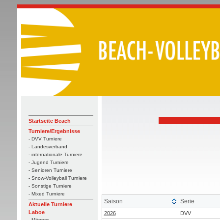
Startseite Beach
Turniere/Ergebnisse
- DVV Turniere
- Landesverband
- internationale Turniere
- Jugend Turniere
- Senioren Turniere
- Snow-Volleyball Turniere
- Sonstige Turniere
- Mixed Turniere
Saison
Serie
Aktuelle Turniere
Laboe
2026
DVV
- Männer