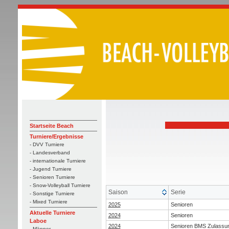
Startseite Beach
Turniere/Ergebnisse
- DVV Turniere
- Landesverband
- internationale Turniere
- Jugend Turniere
- Senioren Turniere
- Snow-Volleyball Turniere
Saison
Serie
- Sonstige Turniere
- Mixed Turniere
2025
Senioren
Aktuelle Turniere
2024
Senioren
Laboe
2024
Senioren BMS Zulassu
- Männer