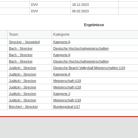
DVV
18.12.2023
DVV
06.02.2023
Ergebnisse
Team
Kategorie
Strecker - Voswinkel
Kategorie A
Bach - Strecker
Deutsche Hochschulmeisterschaften
Bach - Strecker
Kategorie A
Bach - Strecker
Deutsche Hochschulmeisterschaften
Juditzki - Strecker
Deutsche Beach-Volleyball Meisterschaften U19
Juditzki - Strecker
Kategorie A
Juditzki - Strecker
Meisterschaft-U19
Juditzki - Strecker
Meisterschaft-U18
Juditzki - Strecker
Kategorie 2
Juditzki - Strecker
Meisterschaft-U18
Borchert - Strecker
Bundespokal-U17