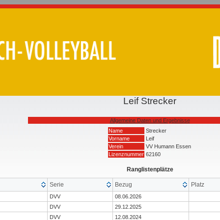
Leif Strecker
Allgemeine Daten und Ergebnisse
Name
Strecker
Vorname
Leif
Verein
VV Humann Essen
Lizenznummer
62160
Ranglistenplätze
Serie
Bezug
Platz
DVV
08.06.2026
DVV
29.12.2025
DVV
12.08.2024