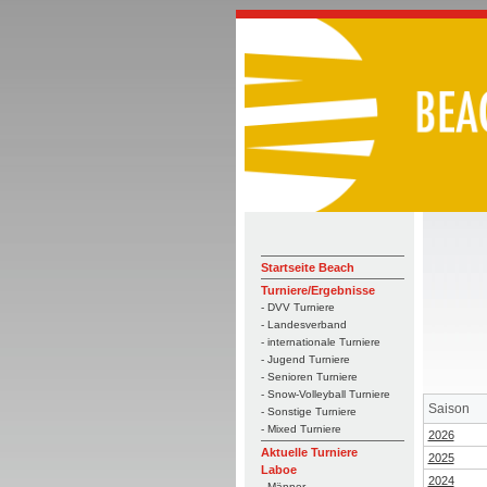
Startseite Beach
Turniere/Ergebnisse
- DVV Turniere
- Landesverband
- internationale Turniere
- Jugend Turniere
- Senioren Turniere
- Snow-Volleyball Turniere
Saison
- Sonstige Turniere
- Mixed Turniere
2026
Aktuelle Turniere
2025
Laboe
2024
- Männer