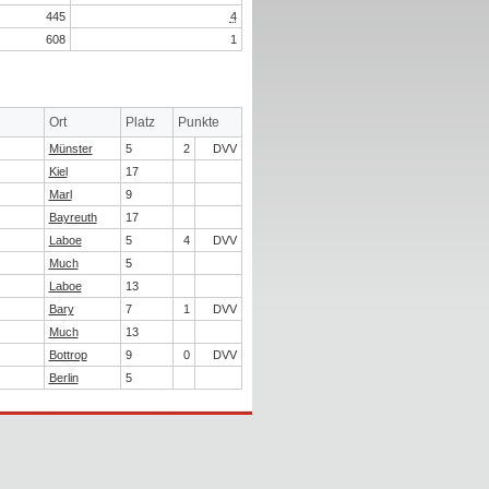
445
4
608
1
Ort
Platz
Punkte
Münster
5
2
DVV
Kiel
17
Marl
9
Bayreuth
17
Laboe
5
4
DVV
Much
5
Laboe
13
Bary
7
1
DVV
Much
13
Bottrop
9
0
DVV
Berlin
5