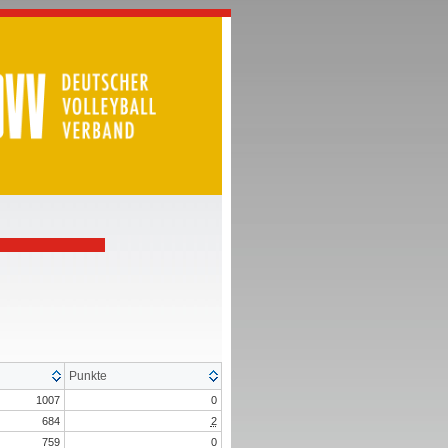
Punkte
1007
0
684
2
759
0