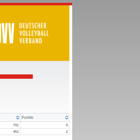
Punkte
701
0
451
2