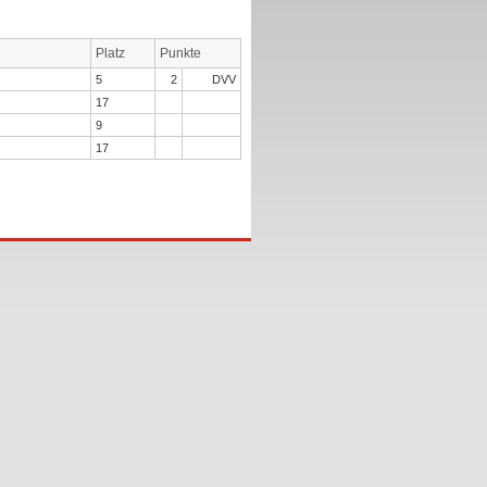
Platz
Punkte
5
2
DVV
17
9
17