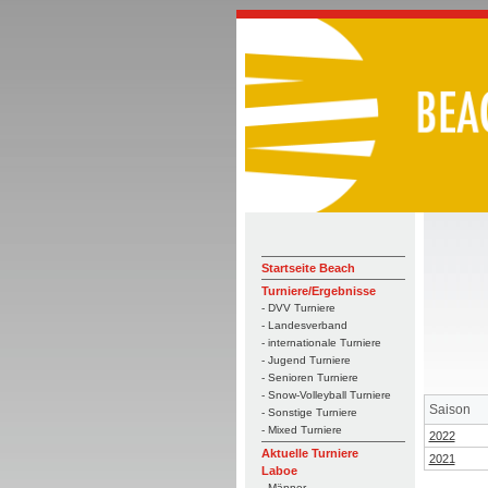
Startseite Beach
Turniere/Ergebnisse
- DVV Turniere
- Landesverband
- internationale Turniere
- Jugend Turniere
- Senioren Turniere
- Snow-Volleyball Turniere
Saison
- Sonstige Turniere
- Mixed Turniere
2022
Aktuelle Turniere
2021
Laboe
- Männer