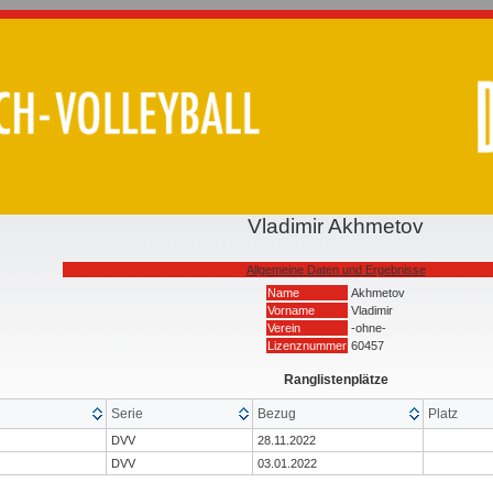
Vladimir Akhmetov
Allgemeine Daten und Ergebnisse
Name
Akhmetov
Vorname
Vladimir
Verein
-ohne-
Lizenznummer
60457
Ranglistenplätze
Serie
Bezug
Platz
DVV
28.11.2022
DVV
03.01.2022