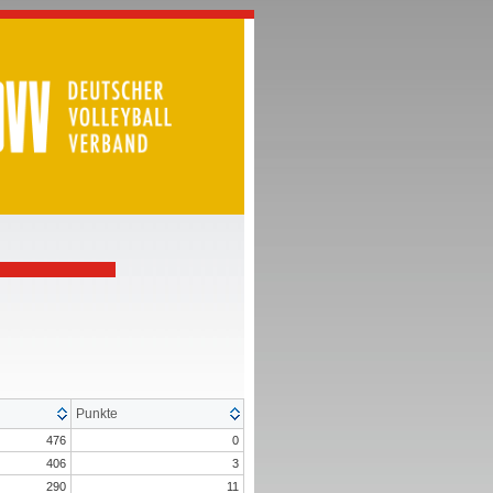
Punkte
476
0
406
3
290
11