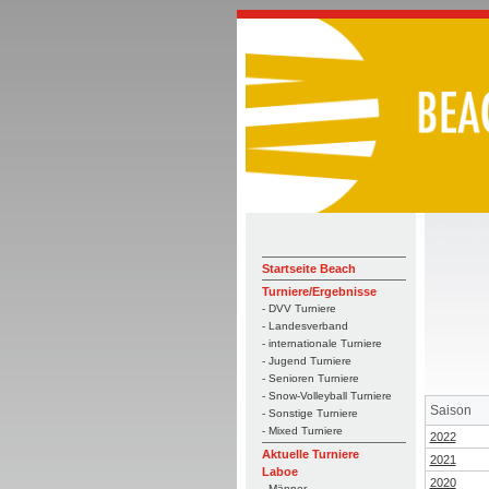
Startseite Beach
Turniere/Ergebnisse
- DVV Turniere
- Landesverband
- internationale Turniere
- Jugend Turniere
- Senioren Turniere
- Snow-Volleyball Turniere
Saison
- Sonstige Turniere
- Mixed Turniere
2022
Aktuelle Turniere
2021
Laboe
2020
- Männer