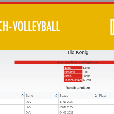
Tilo König
Allgemeine Daten und Ergebnisse
Name
König
Vorname
Tilo
Verein
-ohne-
Lizenznummer
60248
Ranglistenplätze
Serie
Bezug
Platz
DVV
17.01.2022
DVV
03.01.2022
DVV
04.01.2021