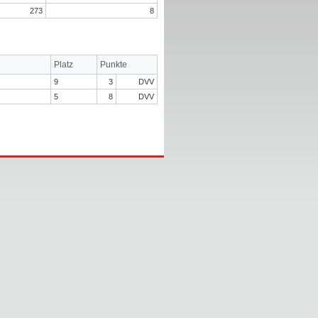
273
8
Platz
Punkte
9
3
DVV
5
8
DVV