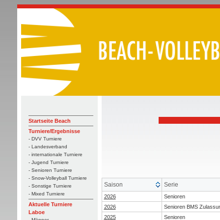
Startseite Beach
Turniere/Ergebnisse
- DVV Turniere
- Landesverband
- internationale Turniere
- Jugend Turniere
- Senioren Turniere
- Snow-Volleyball Turniere
Saison
Serie
- Sonstige Turniere
- Mixed Turniere
2026
Senioren
Aktuelle Turniere
2026
Senioren BMS Zulassu
Laboe
2025
Senioren
- Männer