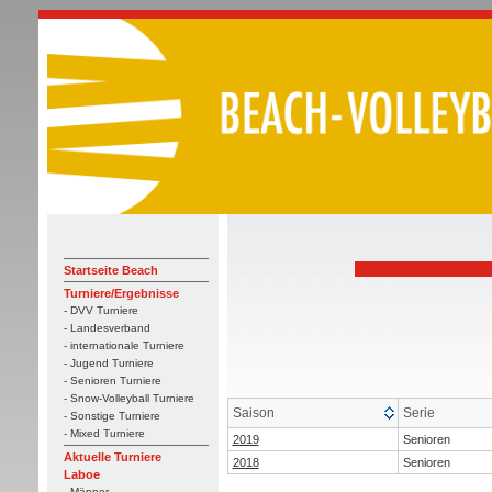
Startseite Beach
Turniere/Ergebnisse
- DVV Turniere
- Landesverband
- internationale Turniere
- Jugend Turniere
- Senioren Turniere
- Snow-Volleyball Turniere
Saison
Serie
- Sonstige Turniere
- Mixed Turniere
2019
Senioren
Aktuelle Turniere
2018
Senioren
Laboe
- Männer