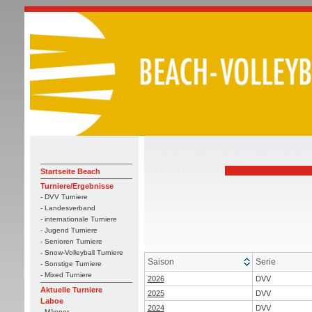
Startseite Beach
Turniere/Ergebnisse
- DVV Turniere
- Landesverband
- internationale Turniere
- Jugend Turniere
- Senioren Turniere
- Snow-Volleyball Turniere
Saison
Serie
- Sonstige Turniere
- Mixed Turniere
2026
DVV
Aktuelle Turniere
2025
DVV
Laboe
2024
DVV
- Männer