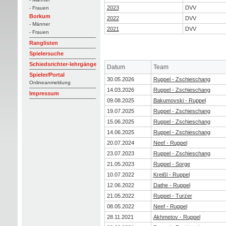
2023
DVV
- Frauen
Borkum
2022
DVV
- Männer
2021
DVV
- Frauen
Ranglisten
Spielersuche
Schiedsrichter-lehrgänge
Datum
Team
Spieler/Portal
30.05.2026
Ruppel - Zschieschang
Onlineanmeldung
14.03.2026
Ruppel - Zschieschang
Impressum
09.08.2025
Bakumovski - Ruppel
19.07.2025
Ruppel - Zschieschang
15.06.2025
Ruppel - Zschieschang
14.06.2025
Ruppel - Zschieschang
20.07.2024
Neef - Ruppel
23.07.2023
Ruppel - Zschieschang
21.05.2023
Ruppel - Sorge
10.07.2022
Kreißl - Ruppel
12.06.2022
Dathe - Ruppel
21.05.2022
Ruppel - Turzer
08.05.2022
Neef - Ruppel
28.11.2021
Akhmetov - Ruppel