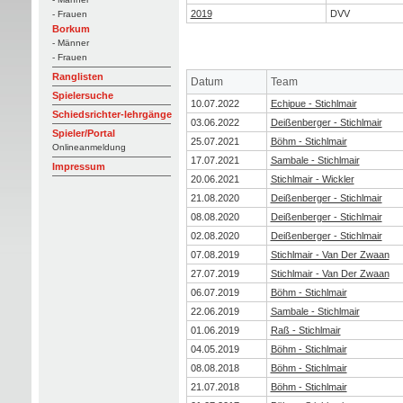
2019
DVV
- Frauen
Borkum
- Männer
- Frauen
Ranglisten
Datum
Team
Spielersuche
10.07.2022
Echipue - Stichlmair
Schiedsrichter-lehrgänge
03.06.2022
Deißenberger - Stichlmair
Spieler/Portal
25.07.2021
Böhm - Stichlmair
Onlineanmeldung
17.07.2021
Sambale - Stichlmair
Impressum
20.06.2021
Stichlmair - Wickler
21.08.2020
Deißenberger - Stichlmair
08.08.2020
Deißenberger - Stichlmair
02.08.2020
Deißenberger - Stichlmair
07.08.2019
Stichlmair - Van Der Zwaan
27.07.2019
Stichlmair - Van Der Zwaan
06.07.2019
Böhm - Stichlmair
22.06.2019
Sambale - Stichlmair
01.06.2019
Raß - Stichlmair
04.05.2019
Böhm - Stichlmair
08.08.2018
Böhm - Stichlmair
21.07.2018
Böhm - Stichlmair