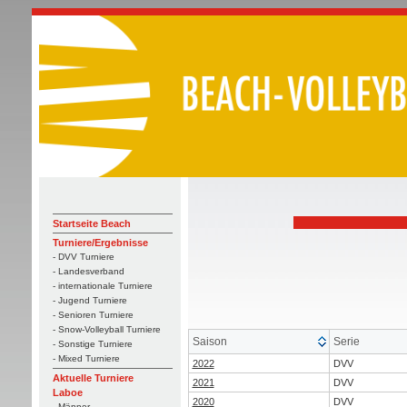
Startseite Beach
Turniere/Ergebnisse
- DVV Turniere
- Landesverband
- internationale Turniere
- Jugend Turniere
- Senioren Turniere
- Snow-Volleyball Turniere
Saison
Serie
- Sonstige Turniere
- Mixed Turniere
2022
DVV
Aktuelle Turniere
2021
DVV
Laboe
2020
DVV
- Männer