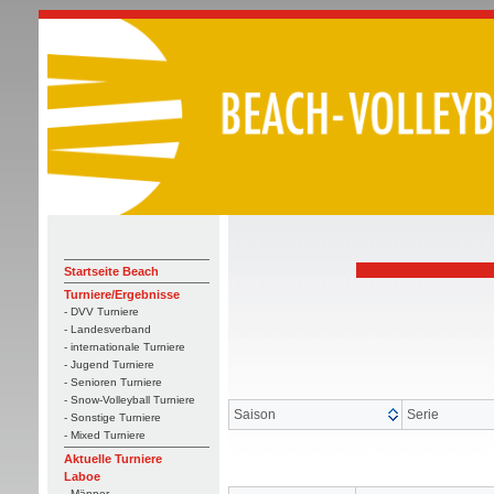
Startseite Beach
Turniere/Ergebnisse
- DVV Turniere
- Landesverband
- internationale Turniere
- Jugend Turniere
- Senioren Turniere
- Snow-Volleyball Turniere
Saison
Serie
- Sonstige Turniere
- Mixed Turniere
Aktuelle Turniere
Laboe
- Männer