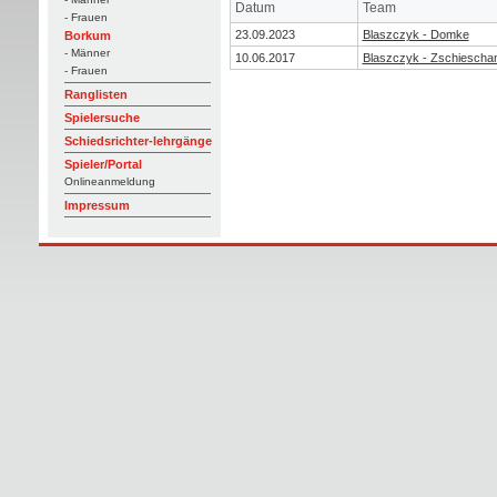
Datum
Team
- Frauen
23.09.2023
Blaszczyk - Domke
Borkum
- Männer
10.06.2017
Blaszczyk - Zschiescha
- Frauen
Ranglisten
Spielersuche
Schiedsrichter-lehrgänge
Spieler/Portal
Onlineanmeldung
Impressum