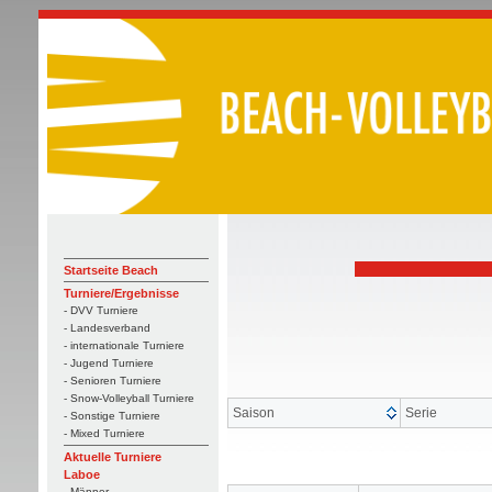
Startseite Beach
Turniere/Ergebnisse
- DVV Turniere
- Landesverband
- internationale Turniere
- Jugend Turniere
- Senioren Turniere
- Snow-Volleyball Turniere
Saison
Serie
- Sonstige Turniere
- Mixed Turniere
Aktuelle Turniere
Laboe
- Männer