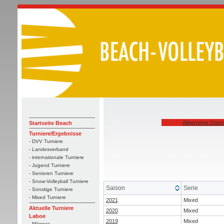
Allgemeine Date
Startseite Beach
Turniere/Ergebnisse
- DVV Turniere
- Landesverband
- internationale Turniere
- Jugend Turniere
- Senioren Turniere
- Snow-Volleyball Turniere
Saison
Serie
- Sonstige Turniere
- Mixed Turniere
2021
Mixed
Aktuelle Turniere
2020
Mixed
Laboe
2019
Mixed
- Männer