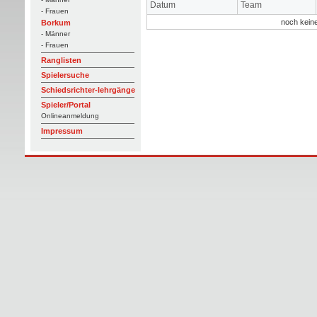
Datum
Team
- Frauen
noch kein
Borkum
- Männer
- Frauen
Ranglisten
Spielersuche
Schiedsrichter-lehrgänge
Spieler/Portal
Onlineanmeldung
Impressum