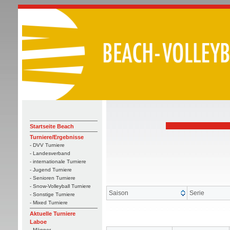
Startseite Beach
Turniere/Ergebnisse
- DVV Turniere
- Landesverband
- internationale Turniere
- Jugend Turniere
- Senioren Turniere
- Snow-Volleyball Turniere
Saison
Serie
- Sonstige Turniere
- Mixed Turniere
Aktuelle Turniere
Laboe
- Männer