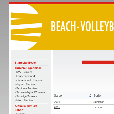
Startseite Beach
Turniere/Ergebnisse
- DVV Turniere
- Landesverband
- internationale Turniere
- Jugend Turniere
- Senioren Turniere
- Snow-Volleyball Turniere
Saison
Serie
- Sonstige Turniere
- Mixed Turniere
2016
Senioren
Aktuelle Turniere
2015
Senioren
Laboe
- Männer