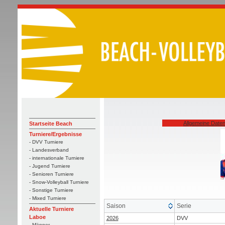
Allgemeine Date
Startseite Beach
Turniere/Ergebnisse
- DVV Turniere
- Landesverband
- internationale Turniere
- Jugend Turniere
- Senioren Turniere
- Snow-Volleyball Turniere
- Sonstige Turniere
- Mixed Turniere
Saison
Serie
Aktuelle Turniere
Laboe
2026
DVV
- Männer