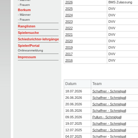
2026
BMS Zulassung
- Frauen
2025
DVV
Borkum
- Männer
2024
DVV
- Frauen
2023
DVV
Ranglisten
2022
DVV
Spielersuche
2021
DVV
Schiedsrichter-lehrgänge
2020
DVV
Spieler/Portal
2019
DVV
Onlineanmeldung
2017
DVV
Impressum
2016
DVV
Datum
Team
18.07.2026
Schaffner - Schmidgall
26.06.2026
Schaffner - Schmidgall
20.06.2026
Schaffner - Schmidgall
16.05.2026
Schaffner - Schmidgall
09.05.2026
Pullum - Schmidgall
19.07.2025
Schaffner - Schmidgall
12.07.2025
Schaffner - Schmidgall
04.07.2025
Schaffner - Schmidgall