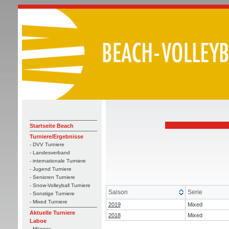
Startseite Beach
Turniere/Ergebnisse
- DVV Turniere
- Landesverband
- internationale Turniere
- Jugend Turniere
- Senioren Turniere
- Snow-Volleyball Turniere
Saison
Serie
- Sonstige Turniere
- Mixed Turniere
2019
Mixed
Aktuelle Turniere
2018
Mixed
Laboe
- Männer