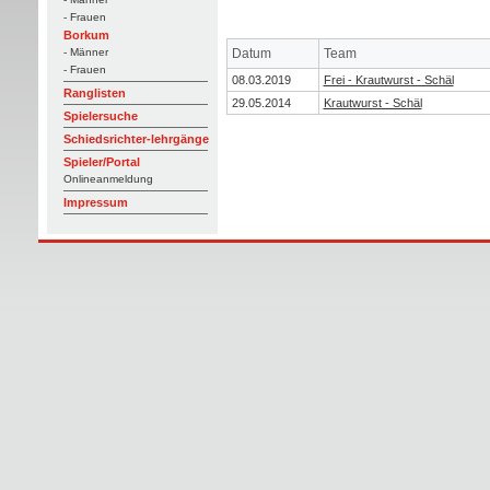
- Frauen
Borkum
Datum
Team
- Männer
- Frauen
08.03.2019
Frei - Krautwurst - Schäl
Ranglisten
29.05.2014
Krautwurst - Schäl
Spielersuche
Schiedsrichter-lehrgänge
Spieler/Portal
Onlineanmeldung
Impressum