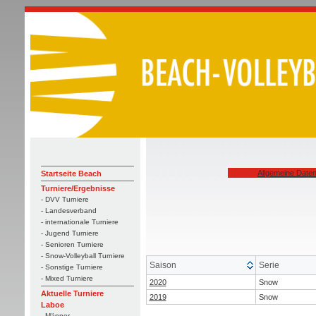
Allgemeine Date
Startseite Beach
Turniere/Ergebnisse
- DVV Turniere
- Landesverband
- internationale Turniere
- Jugend Turniere
- Senioren Turniere
- Snow-Volleyball Turniere
Saison
Serie
- Sonstige Turniere
- Mixed Turniere
2020
Snow
Aktuelle Turniere
2019
Snow
Laboe
- Männer