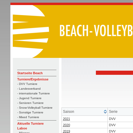
Startseite Beach
Turniere/Ergebnisse
- DVV Turniere
- Landesverband
- internationale Turniere
- Jugend Turniere
- Senioren Turniere
- Snow-Volleyball Turniere
Saison
Serie
- Sonstige Turniere
- Mixed Turniere
2021
DVV
Aktuelle Turniere
2020
DVV
Laboe
2019
DVV
- Männer