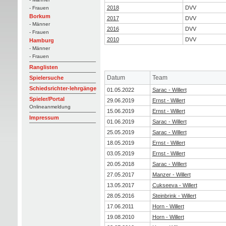
2018
DVV
- Frauen
Borkum
2017
DVV
- Männer
2016
DVV
- Frauen
2010
DVV
Hamburg
- Männer
- Frauen
Ranglisten
Datum
Team
Spielersuche
Schiedsrichter-lehrgänge
01.05.2022
Sarac - Willert
Spieler/Portal
29.06.2019
Ernst - Willert
Onlineanmeldung
15.06.2019
Ernst - Willert
Impressum
01.06.2019
Sarac - Willert
25.05.2019
Sarac - Willert
18.05.2019
Ernst - Willert
03.05.2019
Ernst - Willert
20.05.2018
Sarac - Willert
27.05.2017
Manzer - Willert
13.05.2017
Cukseeva - Willert
28.05.2016
Steinbrink - Willert
17.06.2011
Horn - Willert
19.08.2010
Horn - Willert