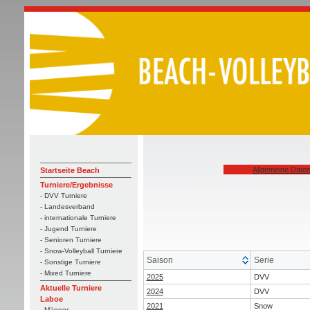
Allgemeine Date
Startseite Beach
Turniere/Ergebnisse
- DVV Turniere
- Landesverband
- internationale Turniere
- Jugend Turniere
- Senioren Turniere
- Snow-Volleyball Turniere
Saison
Serie
- Sonstige Turniere
- Mixed Turniere
2025
DVV
Aktuelle Turniere
2024
DVV
Laboe
2021
Snow
- Männer