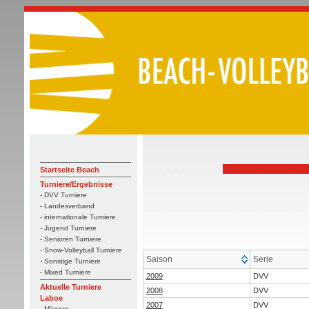
Startseite Beach
Turniere/Ergebnisse
- DVV Turniere
- Landesverband
- internationale Turniere
- Jugend Turniere
- Senioren Turniere
- Snow-Volleyball Turniere
Saison
Serie
- Sonstige Turniere
- Mixed Turniere
2009
DVV
Aktuelle Turniere
2008
DVV
Laboe
2007
DVV
- Männer