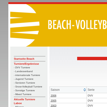
Startseite Beach
Turniere/Ergebnisse
- DVV Turniere
- Landesverband
- internationale Turniere
- Jugend Turniere
- Senioren Turniere
- Snow-Volleyball Turniere
Saison
Serie
- Sonstige Turniere
- Mixed Turniere
2006
DVV
Aktuelle Turniere
2005
DVV
Laboe
2003
DVV
- Männer