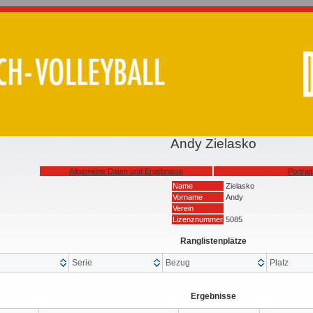
Andy Zielasko
Allgemeine Daten und Ergebnisse
Portrait
Name
Zielasko
Vorname
Andy
Verein
Lizenznummer
5085
Ranglistenplätze
Serie
Bezug
Platz
Ergebnisse