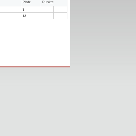
Platz
Punkte
9
13