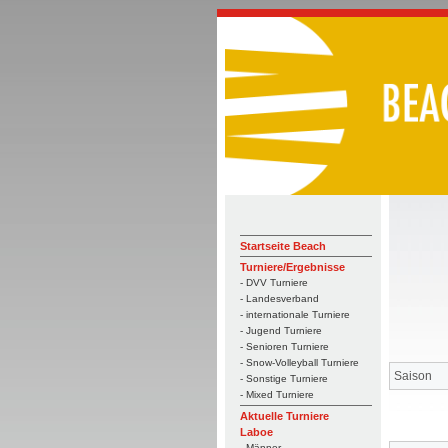
Startseite Beach
Turniere/Ergebnisse
- DVV Turniere
- Landesverband
- internationale Turniere
- Jugend Turniere
- Senioren Turniere
- Snow-Volleyball Turniere
Saison
- Sonstige Turniere
- Mixed Turniere
Aktuelle Turniere
Laboe
- Männer