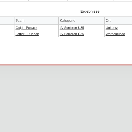
Ergebnisse
Team
Kategorie
Ort
Geigl - Pulsack
LV Senioren-Ü35
Ückeritz
Löffler - Pulsack
LV Senioren-Ü35
Warnemünde