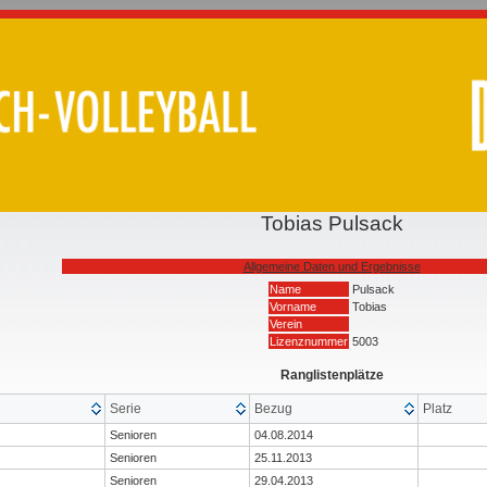
Tobias Pulsack
Allgemeine Daten und Ergebnisse
Name
Pulsack
Vorname
Tobias
Verein
Lizenznummer
5003
Ranglistenplätze
Serie
Bezug
Platz
Senioren
04.08.2014
Senioren
25.11.2013
Senioren
29.04.2013