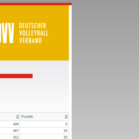
Punkte
409
0
487
24
412
20