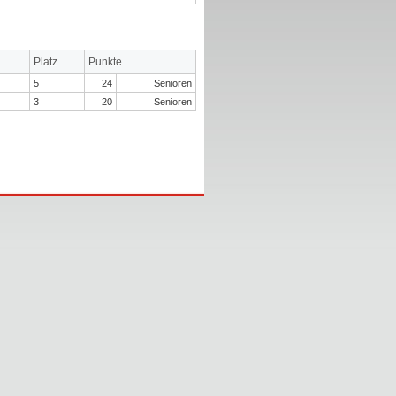
Platz
Punkte
5
24
Senioren
3
20
Senioren