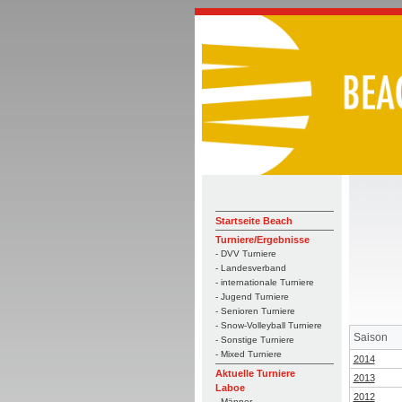
Startseite Beach
Turniere/Ergebnisse
- DVV Turniere
- Landesverband
- internationale Turniere
- Jugend Turniere
- Senioren Turniere
- Snow-Volleyball Turniere
Saison
- Sonstige Turniere
- Mixed Turniere
2014
Aktuelle Turniere
2013
Laboe
2012
- Männer