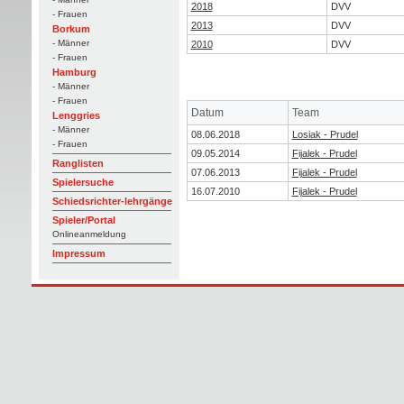
2018
DVV
- Frauen
2013
DVV
Borkum
- Männer
2010
DVV
- Frauen
Hamburg
- Männer
- Frauen
Datum
Team
Lenggries
- Männer
08.06.2018
Losiak - Prudel
- Frauen
09.05.2014
Fijalek - Prudel
Ranglisten
07.06.2013
Fijalek - Prudel
Spielersuche
16.07.2010
Fijalek - Prudel
Schiedsrichter-lehrgänge
Spieler/Portal
Onlineanmeldung
Impressum