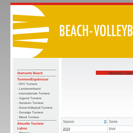
Allgemeine Date
Startseite Beach
Turniere/Ergebnisse
- DVV Turniere
- Landesverband
- internationale Turniere
- Jugend Turniere
- Senioren Turniere
- Snow-Volleyball Turniere
- Sonstige Turniere
- Mixed Turniere
Saison
Serie
Aktuelle Turniere
Laboe
2019
DVV
- Männer