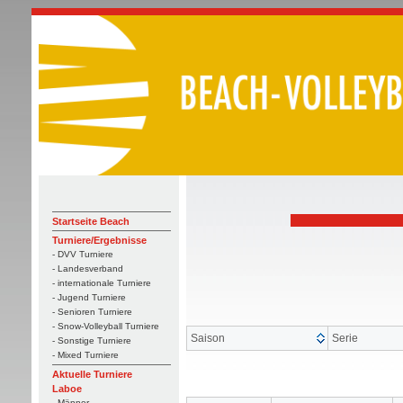
Startseite Beach
Turniere/Ergebnisse
- DVV Turniere
- Landesverband
- internationale Turniere
- Jugend Turniere
- Senioren Turniere
- Snow-Volleyball Turniere
Saison
Serie
- Sonstige Turniere
- Mixed Turniere
Aktuelle Turniere
Laboe
- Männer