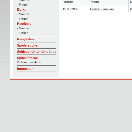
Datum
Team
K
- Frauen
15.08.2009
Peiske - Ruviaro
K
Borkum
- Männer
- Frauen
Hamburg
- Männer
- Frauen
Ranglisten
Spielersuche
Schiedsrichter-lehrgänge
Spieler/Portal
Onlineanmeldung
Impressum