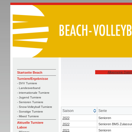
Allgemeine Date
Startseite Beach
Turniere/Ergebnisse
- DVV Turniere
- Landesverband
- internationale Turniere
- Jugend Turniere
- Senioren Turniere
- Snow-Volleyball Turniere
Saison
Serie
- Sonstige Turniere
- Mixed Turniere
2022
Senioren
Aktuelle Turniere
2022
Senioren BMS Zulassu
Laboe
2021
Senioren
- Männer