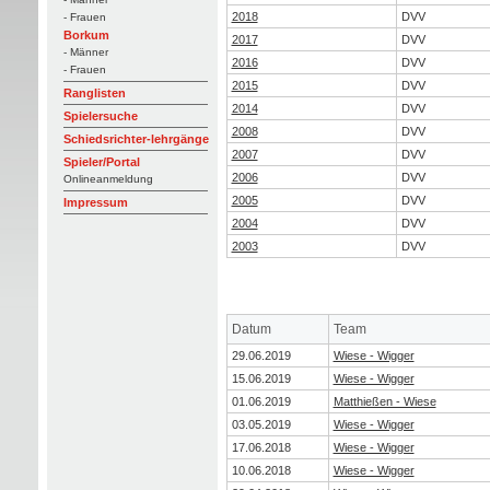
2018
DVV
- Frauen
Borkum
2017
DVV
- Männer
2016
DVV
- Frauen
2015
DVV
Ranglisten
2014
DVV
Spielersuche
2008
DVV
Schiedsrichter-lehrgänge
2007
DVV
Spieler/Portal
2006
DVV
Onlineanmeldung
2005
DVV
Impressum
2004
DVV
2003
DVV
Datum
Team
29.06.2019
Wiese - Wigger
15.06.2019
Wiese - Wigger
01.06.2019
Matthießen - Wiese
03.05.2019
Wiese - Wigger
17.06.2018
Wiese - Wigger
10.06.2018
Wiese - Wigger