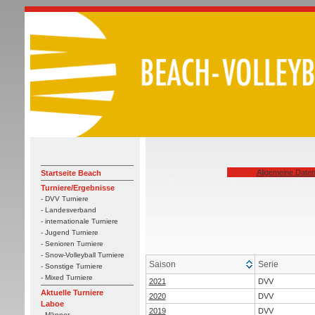
Allgemeine Date
Startseite Beach
Turniere/Ergebnisse
- DVV Turniere
- Landesverband
- internationale Turniere
- Jugend Turniere
- Senioren Turniere
- Snow-Volleyball Turniere
Saison
Serie
- Sonstige Turniere
- Mixed Turniere
2021
DVV
Aktuelle Turniere
2020
DVV
Laboe
2019
DVV
- Männer