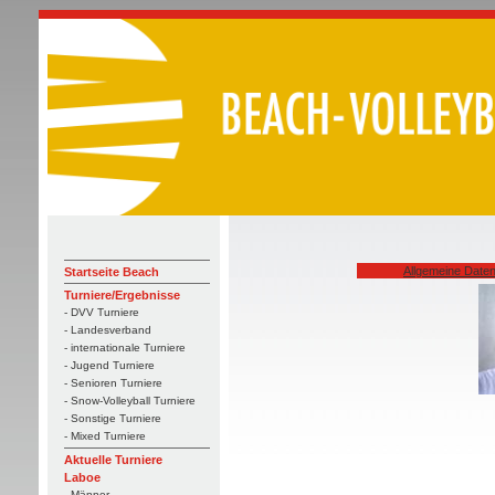
Allgemeine Date
Startseite Beach
Turniere/Ergebnisse
- DVV Turniere
- Landesverband
- internationale Turniere
- Jugend Turniere
- Senioren Turniere
- Snow-Volleyball Turniere
- Sonstige Turniere
- Mixed Turniere
Aktuelle Turniere
Laboe
- Männer