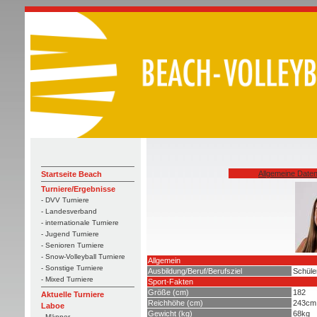
Allgemeine Date
Startseite Beach
Turniere/Ergebnisse
- DVV Turniere
- Landesverband
- internationale Turniere
- Jugend Turniere
- Senioren Turniere
- Snow-Volleyball Turniere
Allgemein
- Sonstige Turniere
Ausbildung/Beruf/Berufsziel
Schüle
- Mixed Turniere
Sport-Fakten
Größe (cm)
182
Aktuelle Turniere
Reichhöhe (cm)
243cm
Laboe
Gewicht (kg)
68kg
- Männer