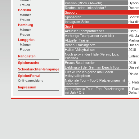
Position (Block / Abwehr)
Hybrid
- Frauen
Rechts- oder Linkshänder?
Recht
Borkum
Support
- Männer
Sponsoren
Sports
- Frauen
Instagram-Seite
rika.d
Hamburg
Sport
- Männer
Aktueller Teampartner seit
Clara 
- Frauen
Vorherige Teampartner (von-bis)
Mila Ja
Lenggries
Aktueller Trainer
Markus
- Männer
Beach-Trainingsorte
Düssel
Hallen-Volleyball seit
2018
- Frauen
Noch aktiv in der Halle (Verein, Liga,
Eintra
Ranglisten
Position)
Erstes Beachturnier
2019
Spielersuche
Lieblingsort der German Beach Tour
Düssel
Schiedsrichter-lehrgänge
Hier würde ich gerne mal Beach-
Rio de
Volleyball spielen
Spieler/Portal
Nationale Tour - Top-3 Platzierungen mit
Onlineanmeldung
3. Pla
Jahr/ Ort
Impressum
Internationale Tour - Top- Platzierungen
2. Pla
mit Jahr/ Ort
Doha, 