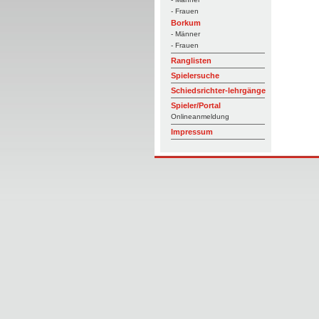
- Frauen
Borkum
- Männer
- Frauen
Ranglisten
Spielersuche
Schiedsrichter-lehrgänge
Spieler/Portal
Onlineanmeldung
Impressum