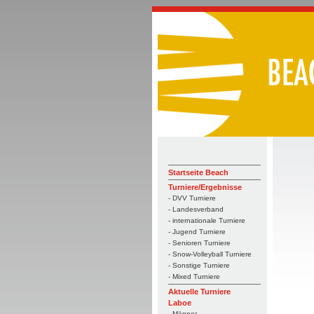
Startseite Beach
Turniere/Ergebnisse
- DVV Turniere
- Landesverband
- internationale Turniere
- Jugend Turniere
- Senioren Turniere
- Snow-Volleyball Turniere
- Sonstige Turniere
- Mixed Turniere
Aktuelle Turniere
Laboe
- Männer