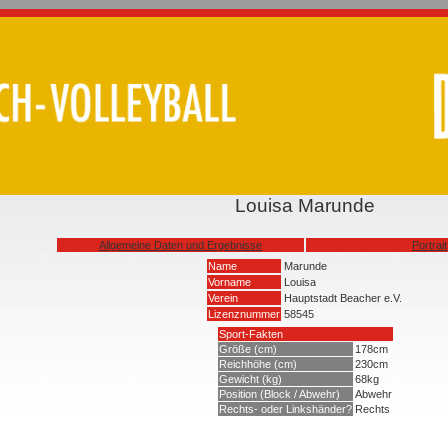
Louisa Marunde
Allgemeine Daten und Ergebnisse
Portrait
Name
Marunde
Vorname
Louisa
Verein
Hauptstadt Beacher e.V.
Lizenznummer
58545
Sport-Fakten
Größe (cm)
178cm
Reichhöhe (cm)
230cm
Gewicht (kg)
68kg
Position (Block / Abwehr)
Abwehr
Rechts- oder Linkshänder?
Rechts