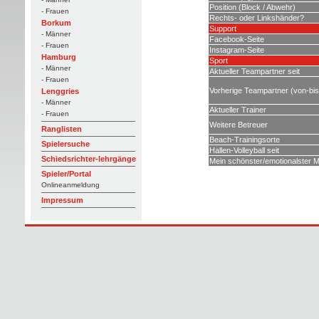
Position (Block / Abwehr)
- Frauen
Rechts- oder Linkshänder?
Borkum
Support
- Männer
Facebook-Seite
- Frauen
Instagram-Seite
Hamburg
Sport
- Männer
Aktueller Teampartner seit
- Frauen
Vorherige Teampartner (von-bis
Lenggries
- Männer
Aktueller Trainer
- Frauen
Weitere Betreuer
Ranglisten
Beach-Trainingsorte
Spielersuche
Hallen-Volleyball seit
Schiedsrichter-lehrgänge
Mein schönster/emotionalster M
Spieler/Portal
Onlineanmeldung
Impressum