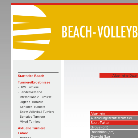
Allgemeine Date
Startseite Beach
Turniere/Ergebnisse
- DVV Turniere
- Landesverband
- internationale Turniere
- Jugend Turniere
- Senioren Turniere
- Snow-Volleyball Turniere
Allgemein
- Sonstige Turniere
Ausbildung/Beruf/Berufsziel
- Mixed Turniere
Sport-Fakten
Größe (cm)
Aktuelle Turniere
Reichhöhe (cm)
Laboe
Gewicht (kg)
- Männer