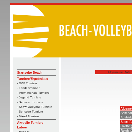
Allgemeine Date
Startseite Beach
Turniere/Ergebnisse
- DVV Turniere
- Landesverband
- internationale Turniere
- Jugend Turniere
- Senioren Turniere
- Snow-Volleyball Turniere
Allgeme
- Sonstige Turniere
Spitzn
- Mixed Turniere
Ausbildu
Sport-F
Aktuelle Turniere
Größe 
Laboe
Reichhö
- Männer