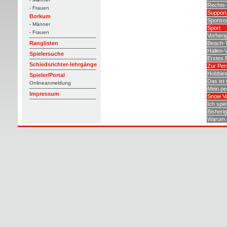
Rechts-
- Frauen
Support
Borkum
Sponso
- Männer
Sport
- Frauen
Vorheri
Beach-T
Ranglisten
Hallen-V
Spielersuche
Erstes 
Schiedsrichter-lehrgänge
Zur Per
Hobbie
Spieler/Portal
Das ist 
Onlineanmeldung
Mein pe
Impressum
Snow Vo
Ich spie
Bisherig
Warum s