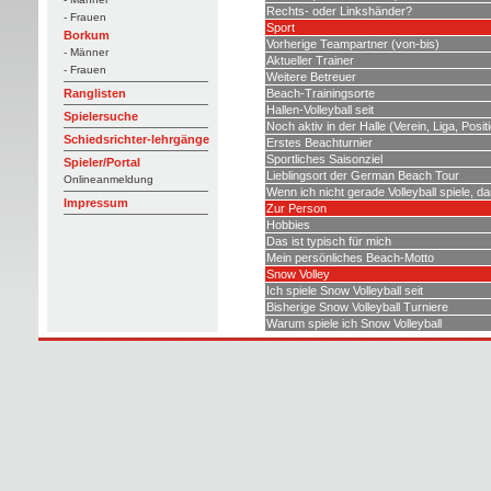
Rechts- oder Linkshänder?
- Frauen
Sport
Borkum
Vorherige Teampartner (von-bis)
- Männer
Aktueller Trainer
- Frauen
Weitere Betreuer
Beach-Trainingsorte
Ranglisten
Hallen-Volleyball seit
Spielersuche
Noch aktiv in der Halle (Verein, Liga, Posit
Schiedsrichter-lehrgänge
Erstes Beachturnier
Sportliches Saisonziel
Spieler/Portal
Lieblingsort der German Beach Tour
Onlineanmeldung
Wenn ich nicht gerade Volleyball spiele, d
Impressum
Zur Person
Hobbies
Das ist typisch für mich
Mein persönliches Beach-Motto
Snow Volley
Ich spiele Snow Volleyball seit
Bisherige Snow Volleyball Turniere
Warum spiele ich Snow Volleyball