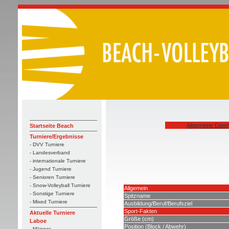
Allgemeine Date
Startseite Beach
Turniere/Ergebnisse
- DVV Turniere
- Landesverband
- internationale Turniere
- Jugend Turniere
- Senioren Turniere
- Snow-Volleyball Turniere
Allgemein
- Sonstige Turniere
Spitzname
- Mixed Turniere
Ausbildung/Beruf/Berufsziel
Sport-Fakten
Aktuelle Turniere
Größe (cm)
Laboe
Position (Block / Abwehr)
- Männer