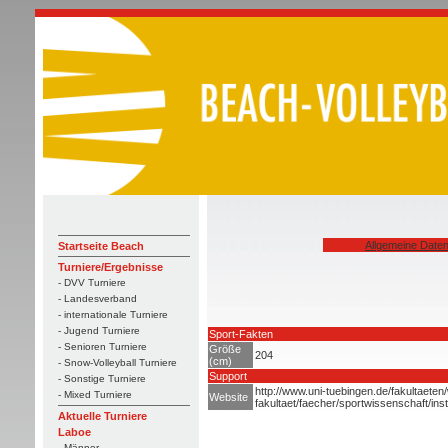
Allgemeine Date
Startseite Beach
Turniere/Ergebnisse
- DVV Turniere
- Landesverband
- internationale Turniere
- Jugend Turniere
Sport-Fakten
- Senioren Turniere
Größe
204
(cm)
- Snow-Volleyball Turniere
Support
- Sonstige Turniere
http://www.uni-tuebingen.de/fakultaeten
- Mixed Turniere
Website
fakultaet/faecher/sportwissenschaft/inst
Aktuelle Turniere
Laboe
- Männer