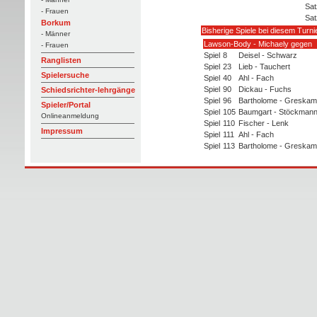
Sat
- Frauen
Sat
Borkum
Bisherige Spiele bei diesem Turni
- Männer
Lawson-Body - Michaely gegen
- Frauen
Spiel
8
Deisel - Schwarz
Ranglisten
Spiel
23
Lieb - Tauchert
Spielersuche
Spiel
40
Ahl - Fach
Spiel
90
Dickau - Fuchs
Schiedsrichter-lehrgänge
Spiel
96
Bartholome - Greska
Spieler/Portal
Spiel
105
Baumgart - Stöckman
Onlineanmeldung
Spiel
110
Fischer - Lenk
Impressum
Spiel
111
Ahl - Fach
Spiel
113
Bartholome - Greska