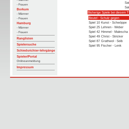
Sa
- Frauen
Sa
Borkum
Bisherige Spiele bei diesem T
- Männer
Beutel - Schulz gegen
- Frauen
Spiel
10
Kunst - Schwöppe
Hamburg
Spiel
25
Lehnen - Weber
- Männer
Spiel
42
Himmel - Malescha
- Frauen
Spiel
49
Christ - Stricker
Ranglisten
Spiel
87
Grathwol - Seib
Spielersuche
Spiel
95
Fischer - Lenk
Schiedsrichter-lehrgänge
Spieler/Portal
Onlineanmeldung
Impressum