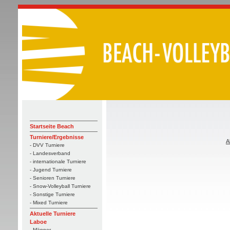
Startseite Beach
Turniere/Ergebnisse
A
- DVV Turniere
- Landesverband
- internationale Turniere
- Jugend Turniere
- Senioren Turniere
- Snow-Volleyball Turniere
- Sonstige Turniere
- Mixed Turniere
Aktuelle Turniere
Laboe
- Männer