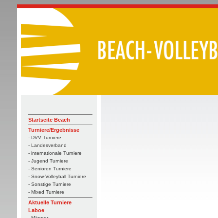
Startseite Beach
Turniere/Ergebnisse
- DVV Turniere
- Landesverband
- internationale Turniere
- Jugend Turniere
- Senioren Turniere
- Snow-Volleyball Turniere
- Sonstige Turniere
- Mixed Turniere
Aktuelle Turniere
Laboe
- Männer