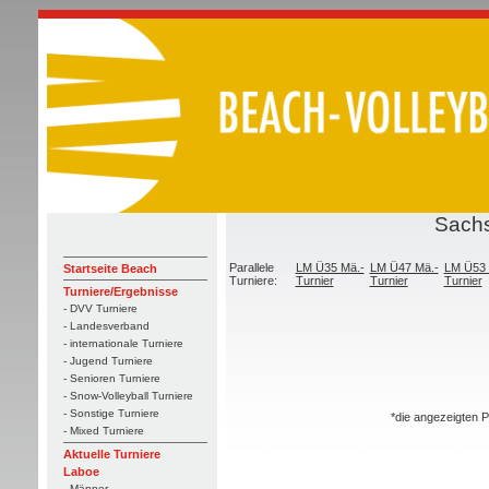
Sachs
Parallele
LM Ü35 Mä.-
LM Ü47 Mä.-
LM Ü53 
Startseite Beach
Turniere:
Turnier
Turnier
Turnier
Turniere/Ergebnisse
- DVV Turniere
- Landesverband
- internationale Turniere
- Jugend Turniere
- Senioren Turniere
- Snow-Volleyball Turniere
- Sonstige Turniere
*die angezeigten P
- Mixed Turniere
Aktuelle Turniere
Laboe
- Männer