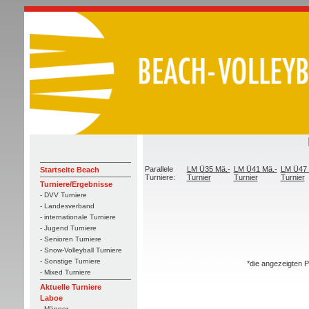
Parallele
LM Ü35 Mä.-
LM Ü41 Mä.-
LM Ü47 
Startseite Beach
Turniere:
Turnier
Turnier
Turnier
Turniere/Ergebnisse
- DVV Turniere
- Landesverband
- internationale Turniere
- Jugend Turniere
- Senioren Turniere
- Snow-Volleyball Turniere
- Sonstige Turniere
*die angezeigten P
- Mixed Turniere
Aktuelle Turniere
Laboe
- Männer