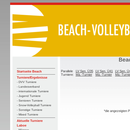
Beac
Parallele
LV Sen. Ü35
LV Sen. Ü41
LV Sen. Ü
Startseite Beach
Turniere:
Mä.-Turnier
Mä.-Turnier
Mä.-Turni
Turniere/Ergebnisse
- DVV Turniere
- Landesverband
- internationale Turniere
- Jugend Turniere
- Senioren Turniere
- Snow-Volleyball Turniere
- Sonstige Turniere
*die angezeigten P
- Mixed Turniere
Aktuelle Turniere
Laboe
- Männer