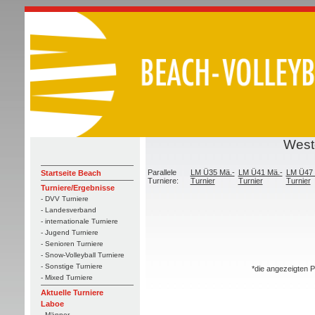
West
Parallele
LM Ü35 Mä.-
LM Ü41 Mä.-
LM Ü47 
Startseite Beach
Turniere:
Turnier
Turnier
Turnier
Turniere/Ergebnisse
- DVV Turniere
- Landesverband
- internationale Turniere
- Jugend Turniere
- Senioren Turniere
- Snow-Volleyball Turniere
- Sonstige Turniere
*die angezeigten P
- Mixed Turniere
Aktuelle Turniere
Laboe
- Männer