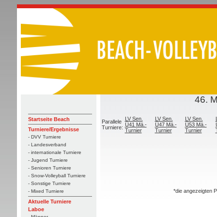
46. 
LV Sen.
LV Sen.
LV Sen.
Startseite Beach
Parallele
Ü41 Mä.-
Ü47 Mä.-
Ü53 Mä.-
Turniere:
Turniere/Ergebnisse
Turnier
Turnier
Turnier
- DVV Turniere
- Landesverband
- internationale Turniere
- Jugend Turniere
- Senioren Turniere
- Snow-Volleyball Turniere
- Sonstige Turniere
*die angezeigten P
- Mixed Turniere
Aktuelle Turniere
Laboe
- Männer