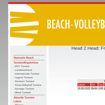
Head 2 Head: Fra
Startseite Beach
Turniere/Ergebnisse
- DVV Turniere
- Landesverband
- internationale Turniere
- Jugend Turniere
- Senioren Turniere
Datum
Ort
Typ
- Snow-Volleyball Turniere
29.08.2020
Berlin
Ü49
- Sonstige Turniere
- Mixed Turniere
Aktuelle Turniere
Laboe
- Männer