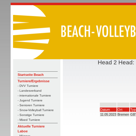
Head 2 Head: F
Startseite Beach
Turniere/Ergebnisse
- DVV Turniere
- Landesverband
- internationale Turniere
- Jugend Turniere
- Senioren Turniere
Datum
Ort
Typ
- Snow-Volleyball Turniere
11.05.2023
Bremen
GB
- Sonstige Turniere
- Mixed Turniere
Aktuelle Turniere
Laboe
- Männer