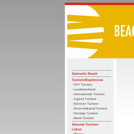
Startseite Beach
Turniere/Ergebnisse
- DVV Turniere
- Landesverband
- internationale Turniere
- Jugend Turniere
- Senioren Turniere
- Snow-Volleyball Turniere
- Sonstige Turniere
- Mixed Turniere
Aktuelle Turniere
Laboe
- Männer