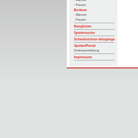
- Frauen
Borkum
- Männer
- Frauen
Ranglisten
Spielersuche
Schiedsrichter-lehrgänge
Spieler/Portal
Onlineanmeldung
Impressum