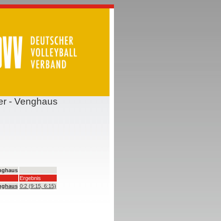
er - Venghaus
enghaus
Ergebnis
enghaus
0:2 (9:15, 6:15)