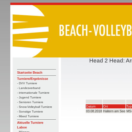
Head 2 Head: Ar
Startseite Beach
Turniere/Ergebnisse
- DVV Turniere
- Landesverband
- internationale Turniere
- Jugend Turniere
- Senioren Turniere
Datum
Ort
Typ
- Snow-Volleyball Turniere
03.08.2018
Haltern am See
MS
- Sonstige Turniere
- Mixed Turniere
Aktuelle Turniere
Laboe
- Männer