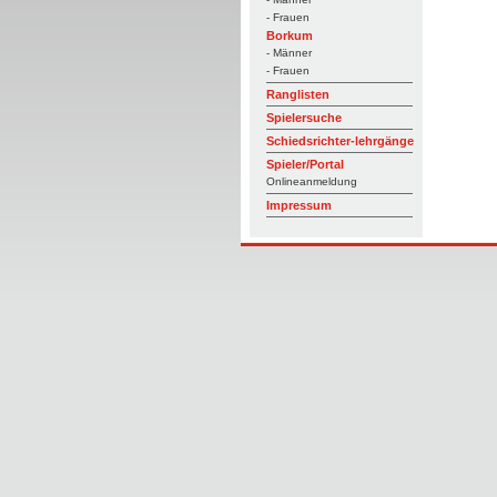
- Frauen
Borkum
- Männer
- Frauen
Ranglisten
Spielersuche
Schiedsrichter-lehrgänge
Spieler/Portal
Onlineanmeldung
Impressum