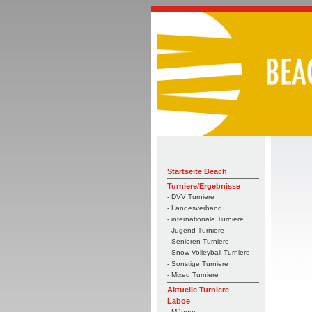
Startseite Beach
Turniere/Ergebnisse
- DVV Turniere
- Landesverband
- internationale Turniere
- Jugend Turniere
- Senioren Turniere
- Snow-Volleyball Turniere
- Sonstige Turniere
- Mixed Turniere
Aktuelle Turniere
Laboe
- Männer