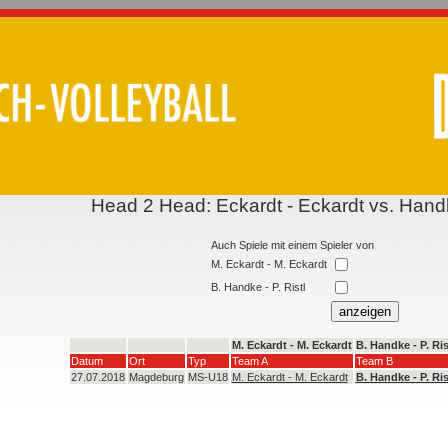
Head 2 Head: Eckardt - Eckardt vs. Handk
Auch Spiele mit einem Spieler von
M. Eckardt - M. Eckardt
B. Handke - P. Ristl
M. Eckardt - M. Eckardt
B. Handke - P. Ris
Datum
Ort
Typ
Team A
Team B
27.07.2018
Magdeburg
MS-U18
M. Eckardt - M. Eckardt
B. Handke - P. Ris