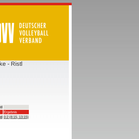
e - Ristl
tl
Ergebnis
tl
0:2 (8:15, 13:15)