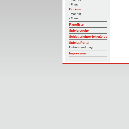
- Frauen
Borkum
- Männer
- Frauen
Ranglisten
Spielersuche
Schiedsrichter-lehrgänge
Spieler/Portal
Onlineanmeldung
Impressum