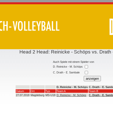
Head 2 Head: Reinicke - Schöps vs. Drath
Auch Spiele mit einem Spieler von
D. Reinicke - M. Schöps
C. Drath - E. Sambale
D. Reinicke - M. Schöps
C. Drath - E. Samb
Datum
Ort
Typ
Team A
Team B
27.07.2018
Magdeburg
MS-U18
D. Reinicke - M. Schöps
C. Drath - E. Samb