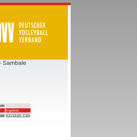
 - Sambale
ale
Ergebnis
ale
0:2 (13:15, 7:15)