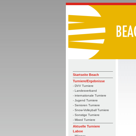
Startseite Beach
Turniere/Ergebnisse
- DVV Turniere
- Landesverband
- internationale Turniere
- Jugend Turniere
- Senioren Turniere
- Snow-Volleyball Turniere
- Sonstige Turniere
- Mixed Turniere
Aktuelle Turniere
Laboe
- Männer